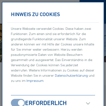
Navigation überspringen
HINWEIS ZU COOKIES
Unsere Webseite verwendet Cookies. Diese haben zwei
Funktionen: Zum einen sind sie erforderlich für die
grundlegende Funktionalität unserer Website. Zum
anderen können wir mit Hilfe der Cookies unsere Inhalte
Passerelle Zwolle
für Sie immer weiter verbessern. Hierzu werden
Zwolle - NL
pseudonymisierte Daten von Website-Besuchern
gesammelt und ausgewertet. Das Einverständnis in die
Verwendung der Cookies können Sie jederzeit
widerrufen. Weitere Informationen zu Cookies auf dieser
Website finden Sie in unserer
Datenschutzerklärung
und
zu uns im
Impressum
.
WERDE #BRUECKENBAUER
ZUSTIMMEN
ERFORDERLICH
Vervollständige unser Team mit deinen Skills